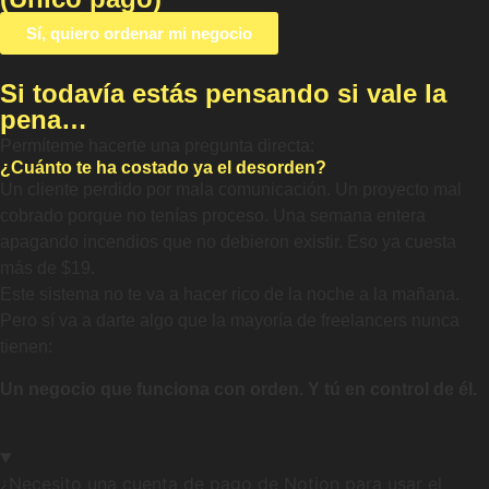
Sí, quiero ordenar mi negocio
Si todavía estás pensando si vale la
pena…
Permíteme hacerte una pregunta directa:
¿Cuánto te ha costado ya el desorden?
Un cliente perdido por mala comunicación. Un proyecto mal
cobrado porque no tenías proceso. Una semana entera
apagando incendios que no debieron existir. Eso ya cuesta
más de $19.
Este sistema no te va a hacer rico de la noche a la mañana.
Pero sí va a darte algo que la mayoría de freelancers nunca
tienen:
Un negocio que funciona con orden. Y tú en control de él.
¿Necesito una cuenta de pago de Notion para usar el