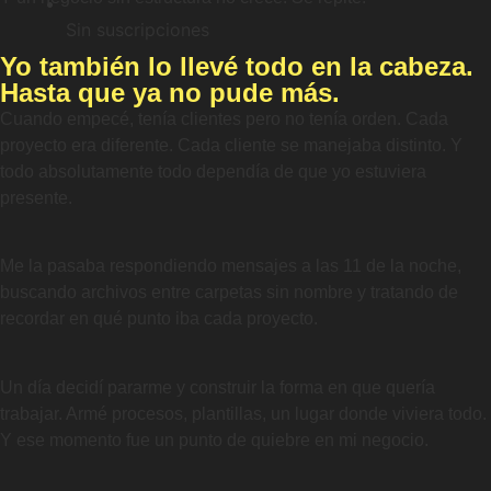
Sin suscripciones
Yo también lo llevé todo en la cabeza.
Hasta que ya no pude más.
Cuando empecé, tenía clientes pero no tenía orden. Cada
proyecto era diferente. Cada cliente se manejaba distinto. Y
todo absolutamente todo dependía de que yo estuviera
presente.
Me la pasaba respondiendo mensajes a las 11 de la noche,
buscando archivos entre carpetas sin nombre y tratando de
recordar en qué punto iba cada proyecto.
Un día decidí pararme y construir la forma en que quería
trabajar. Armé procesos, plantillas, un lugar donde viviera todo.
Y ese momento fue un punto de quiebre en mi negocio.