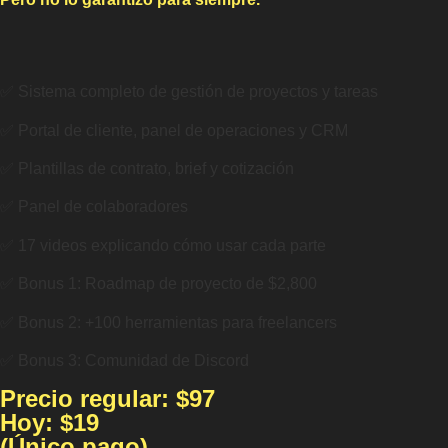
✅ Sistema completo de gestión de proyectos y tareas
✅ Portal de cliente, panel de operaciones y CRM
✅ Plantillas de contrato, brief y cotización
✅ Panel de colaboradores
✅ 17 videos explicando cómo usar cada parte
✅ Bonus 1: Roadmap de proyecto de $2,800
✅ Bonus 2: +100 herramientas para freelancers
✅ Bonus 3: Comunidad de Discord
Precio regular: $97
Hoy: $19
(Único pago)