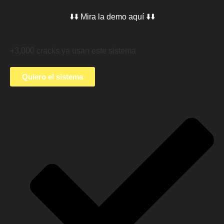
⬇️⬇️ Mira la demo aquí ⬇️⬇️
+3,000 cracks ya usan este sistema
Quiero el sistema