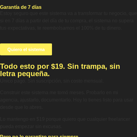
Garantía de 7 días
Estoy seguro que este sistema va a transformar tu negocio, que
si en 7 días a partir del día de tu compra, el sistema no supera
tus expectativas, te reembolsamos el 100% de tu dinero.
Quiero el sistema
Todo esto por $19. Sin trampa, sin
letra pequeña.
Único pago. Sin suscripción, sin costo mensual.
Construir este sistema me tomó meses. Probarlo en mi
agencia, ajustarlo, documentarlo. Hoy lo tienes listo para usar
desde que lo abres.
Lo mantengo en $19 porque quiero que cualquier freelancer
pueda empezar sin excusas.
Pero no lo garantizo para siempre.