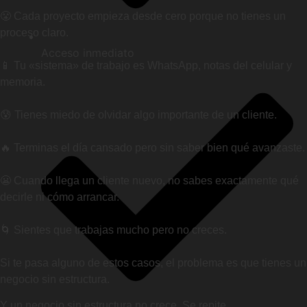
😤 Cada proyecto empieza desde cero porque no tienes un
proceso claro.
Acceso inmediato
📱 Tu «sistema» de trabajo es WhatsApp, notas del celular y
memoria.
😰 Tienes miedo de olvidar algo importante de un cliente.
🔥 Terminas el día cansado pero sin saber bien qué avanzaste.
😬 Cuando llega un cliente nuevo, no sabes exactamente qué
decirle ni cómo arrancar.
🌀 Sientes que trabajas mucho pero no creces.
Si te pasa alguno de estos casos, el problema es que tienes un
negocio sin estructura.
Y un negocio sin estructura no crece. Se repite.