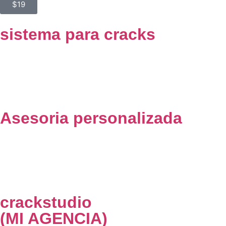
$19
sistema para cracks
Un sistema que uso para conseguir clientes, organizar mi
trabajo y escalar como freelancer.
Asesoria personalizada
Si quieres que revise tu caso, tu portafolio o tu estrategia para
conseguir clientes, agenda una asesoría conmigo.
crackstudio
(MI AGENCIA)